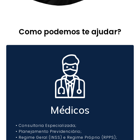
o
Como podemos te ajudar?
Médicos
• Consultoria Especializada;
• Planejamento Previdenciário;
• Regime Geral (INSS) e Regime Próprio (RPPS);