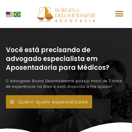
P
u
PERGUNTAS FR
ENVIO DE D
l
a
r
p
Você está precisando de
a
advogado especialista em
r
Aposentadoria para Médicos?
a
o
O Advogado Bruno Delomodarme possui mais de 7 anos
c
de experiência na área e está disposto a lhe ajudar!
o
n
Quero ajuda especializada
t
e
ú
d