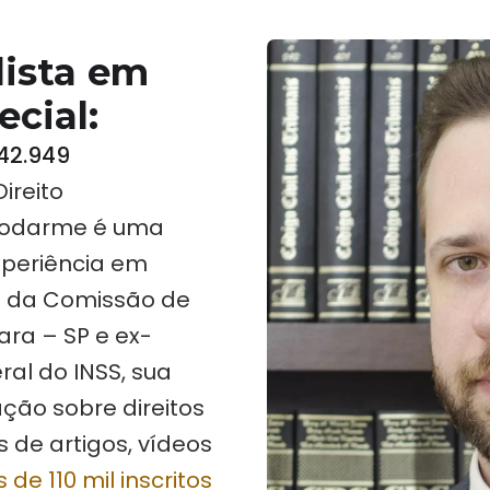
lista em
cial:
42.949
ireito
omodarme é uma
xperiência em
o da Comissão de
ara – SP e ex-
ral do INSS, sua
ção sobre direitos
s de artigos, vídeos
e 110 mil inscritos